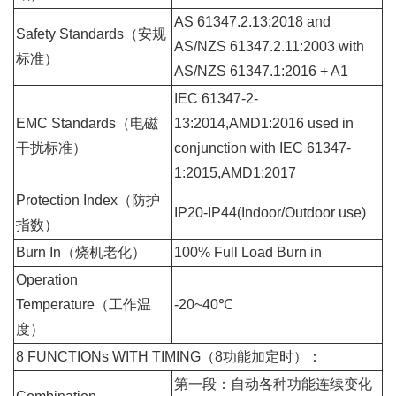
AS 61347.2.13:2018 and
Safety Standards（安规
AS/NZS 61347.2.11:2003 with
标准）
AS/NZS 61347.1:2016 + A1
IEC 61347-2-
EMC Standards（电磁
13:2014,AMD1:2016 used in
干扰标准）
conjunction with IEC 61347-
1:2015,AMD1:2017
Protection Index（防护
IP20-IP44(Indoor/Outdoor use)
指数）
Burn In（烧机老化）
100% Full Load Burn in
Operation
Temperature（工作温
-20~40℃
度）
8 FUNCTIONs WITH TIMING（8功能加定时）：
第一段：自动各种功能连续变化