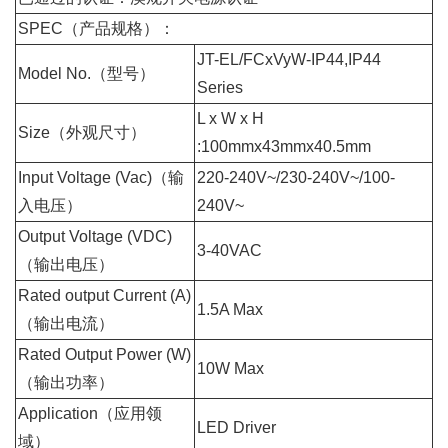
SPEC（产品规格）：
JT-EL/FCxVyW-IP44,IP44
Model No.（型号）
Series
L x W x H
Size（外观尺寸）
:100mmx43mmx40.5mm
Input Voltage (Vac)（输
220-240V~/230-240V~/100-
入电压）
240V~
Output Voltage (VDC)
3-40VAC
（输出电压）
Rated output Current (A)
1.5A Max
（输出电流）
Rated Output Power (W)
10W Max
（输出功率）
Application（应用领
LED Driver
域）