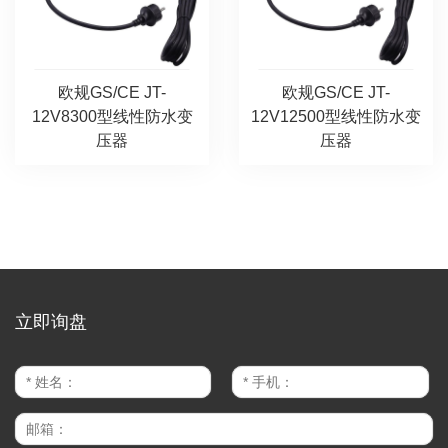
欧规GS/CE JT-
欧规GS/CE JT-
12V8300型线性防水变
12V12500型线性防水变
压器
压器
立即询盘