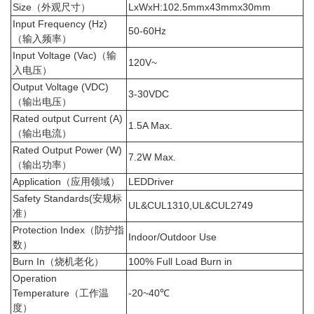
Size（外观尺寸）
L
x
W
x
H
:102.5mmx43mmx30mm
Input Frequency (Hz)
50-60Hz
（输入频率）
Input Voltage (Vac)（输
120V~
入电压）
Output Voltage (VDC)
3-30VDC
（输出电压）
Rated output Current (A)
1.5A Max.
（输出电流）
Rated Output Power (W)
7.2W Max.
（输出功率）
Application（应用领域）
LED
Driver
Safety Standards(安规标
UL&CUL1310,UL&CUL2749
准）
Protection Index（防护指
Indoor/Outdoor Use
数）
Burn In（烧机老化）
100% Full Load Burn in
Operation
Temperature（工作温
-20~40℃
度）