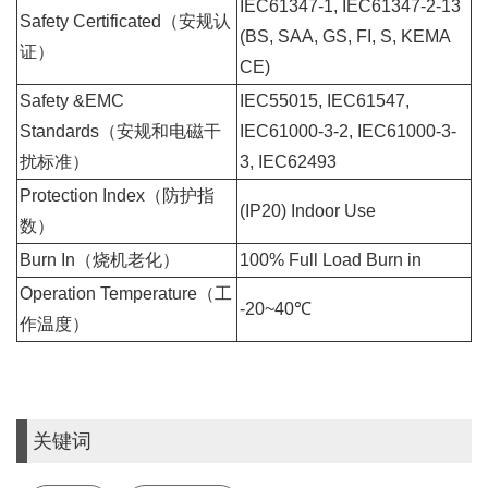
IEC61347-1, IEC61347-2-13
Safety Certificated（安规认
(BS, SAA, GS, FI, S, KEMA
证）
CE)
Safety &EMC
IEC55015, IEC61547,
Standards（安规和电磁干
IEC61000-3-2, IEC61000-3-
扰标准）
3, IEC62493
Protection Index（防护指
(IP20) Indoor Use
数）
Burn In（烧机老化）
100% Full Load Burn in
Operation Temperature（工
-20~40℃
作温度）
关键词