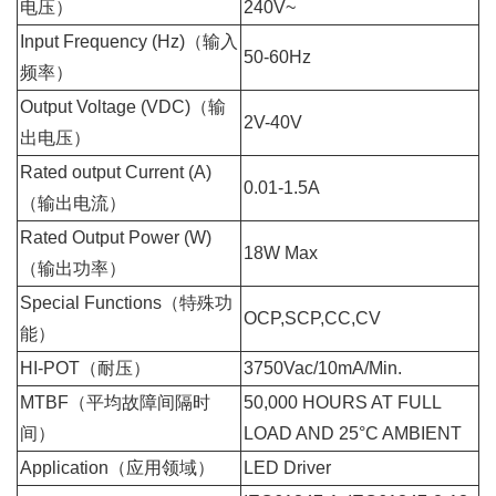
电压）
240V~
Input Frequency (Hz)（输入
50-60Hz
频率）
Output Voltage (VDC)（输
2V-40V
出电压）
Rated output Current (A)
0.01-1.5A
（输出电流）
Rated Output Power (W)
18W Max
（输出功率）
Special Functions（特殊功
OCP,SCP,CC,CV
能）
HI-POT（耐压）
3750Vac/10mA/Min.
MTBF（平均故障间隔时
50,000 HOURS AT FULL
间）
LOAD AND 25°C AMBIENT
Application（应用领域）
LED Driver