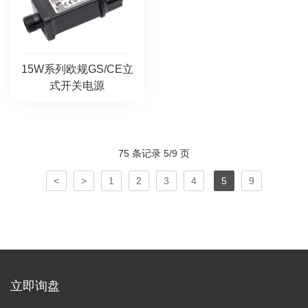
15W系列欧规GS/CE立
式开关电源
75 条记录 5/9 页
<
>
1
2
3
4
5
9
立即询盘