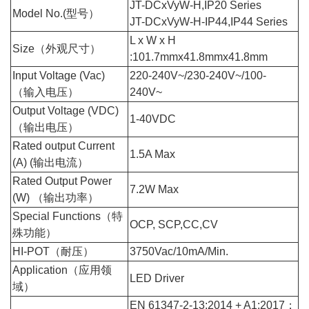
JT-DCxVyW-H,IP20 Series
Model No.(型号）
JT-DCxVyW-H-IP44,IP44 Series
L x W x H
Size（外观尺寸）
:101.7mmx41.8mmx41.8mm
Input Voltage (Vac)
220-240V~/230-240V~/100-
（输入电压）
240V~
Output Voltage (VDC)
1-40VDC
（输出电压）
Rated output Current
1.5A Max
(A) (输出电流）
Rated Output Power
7.2W Max
(W) （输出功率）
Special Functions（特
OCP, SCP,CC,CV
殊功能）
HI-POT（耐压）
3750Vac/10mA/Min.
Application（应用领
LED Driver
域）
EN 61347-2-13:2014 + A1:2017；