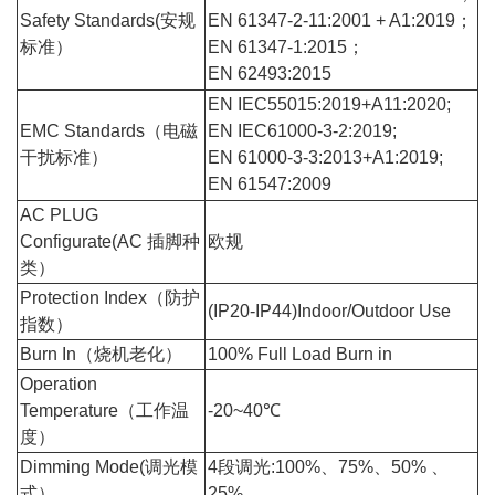
Safety Standards(安规
EN 61347-2-11:2001 + A1:2019；
标准）
EN 61347-1:2015；
EN 62493:2015
EN IEC55015:2019+A11:2020;
EMC Standards（电磁
EN IEC61000-3-2:2019;
干扰标准）
EN 61000-3-3:2013+A1:2019;
EN 61547:2009
AC PLUG
Configurate(AC 插脚种
欧规
类）
Protection Index（防护
(IP20-IP44)Indoor/Outdoor Use
指数）
Burn In（烧机老化）
100% Full Load Burn in
Operation
Temperature（工作温
-20~40℃
度）
Dimming Mode(调光模
4段调光:100%、75%、50% 、
式）
25%