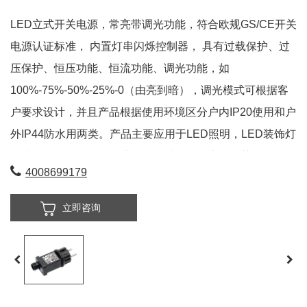
LED立式开关电源，常亮带调光功能，符合欧规GS/CE开关
电源认证标准， 内置灯串闪烁控制器， 具有过载保护、过
压保护、恒压功能、恒流功能、调光功能，如
100%-75%-50%-25%-0（由亮到暗），调光模式可根据客
户要求设计，并且产品根据使用环境区分户内IP20使用和户
外IP44防水用两类。产品主要应用于LED照明，LED装饰灯
领域，如圣诞灯饰、铜线灯、镭射灯、激光灯、草坪灯等使
4008699179
用。此类电源也称之为欧规变压器、灯串变压器、控制器、
GS变压器、LED驱动、适配器等。此款立式一体式电源具
立即咨询
有国内外发明专利，操作简单，防水效果佳。